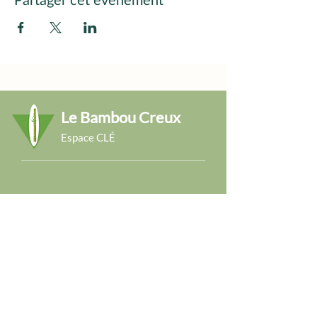
Le Bambou Creux
Espace CLÉ
La Voie du Bambou Creux
Abonnez-vous à notre agenda
e-mail:
bambou.creux@gmail.com
GSM:
0471-424 974
Email
Envoyer