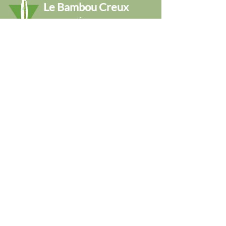
Le Bambou Creux
Espace CLÉ
La Voie du Bambou Creux
Abonnez-vous à notre agenda
e-mail:
bambou.creux@gmail.com
GSM:
0471-424 974
Email
Envoyer
© 2023 Lila - 1200 Woluwe-Saint-Lambert
Politique de confidentialité